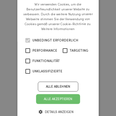
Wir verwenden Cookies, um die
ENGLISH
Benutzerfreundlichkeit unserer Website zu
Reichl und Partner Linz
verbessern. Durch die weitere Nutzung unserer
A-4020 Linz
Webseite stimmen Sie der Verwendung von
Promenade 25b
Cookies gemäß unserer Cookie-Richtlinie zu.
Tel.:
+43 732 666 222
Weitere Informationen
linz@reichlundpartner.at
UNBEDINGT ERFORDERLICH
Reichl und Partner Wien
PERFORMANCE
TARGETING
A-1010 Wien
Franz-Josefs-Kai 47
FUNKTIONALITÄT
Tel.:
+43 1 535 4838
vienna@reichlundpartner.at
UNKLASSIFIZIERTE
Reichl und Partner Graz
ALLE ABLEHNEN
A-8010 Graz
Burggasse 4
ALLE AKZEPTIEREN
Tel.:
+43 316 303 330
graz@reichlundpartner.at
DETAILS ANZEIGEN