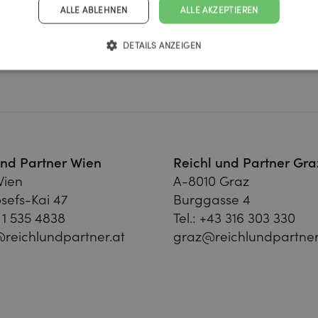
ALLE ABLEHNEN
ALLE AKZEPTIEREN
DETAILS ANZEIGEN
und Partner Wien
Reichl und Partner Gra
Wien
A-8010 Graz
sefs-Kai 47
Burggasse 4
 1 535 4838
Tel.:
+43 316 303 330
reichlundpartner.at
graz@reichlundpartner