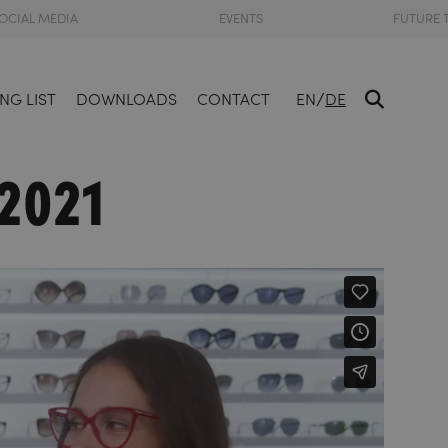
OCIAL MEDIA
EVENTS
FUTURE 
/
NG LIST
DOWNLOADS
CONTACT
EN
DE
 2021