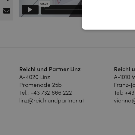
Reichl und Partner Linz
Reichl 
A-4020 Linz
A-1010 
Promenade 25b
Franz-Jo
Tel.:
+43 732 666 222
Tel.:
+43
linz@reichlundpartner.at
vienna@