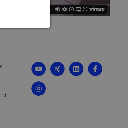
z
.at