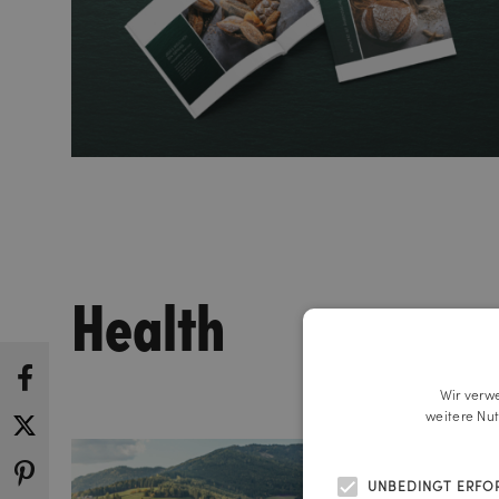
Health
Wir verw
weitere Nu
UNBEDINGT ERFO