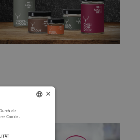
×
Durch die
GERMAN
rer Cookie-
ENGLISH
ITÄT