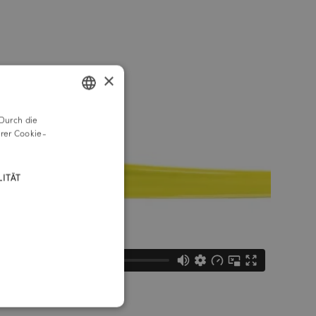
×
Durch die
GERMAN
rer Cookie-
ENGLISH
ITÄT