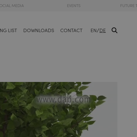
OCIAL MEDIA
EVENTS
FUTURE 
/
NG LIST
DOWNLOADS
CONTACT
EN
DE