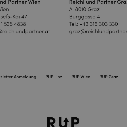
und Partner Wien
Reichl und Partner Gra
Wien
A-8010 Graz
sefs-Kai 47
Burggasse 4
 1 535 4838
Tel.:
+43 316 303 330
reichlundpartner.at
graz@reichlundpartner
sletter Anmeldung
RUP Linz
RUP Wien
RUP Graz