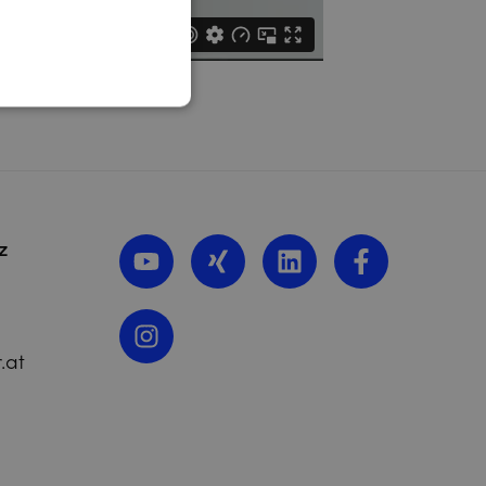
z
.at