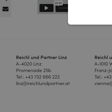
Reichl und Partner Linz
Reichl 
A-4020 Linz
A-1010 
Promenade 25b
Franz-Jo
Tel.:
+43 732 666 222
Tel.:
+43
linz@reichlundpartner.at
vienna@