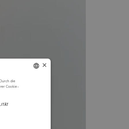
×
Durch die
GERMAN
rer Cookie-
ENGLISH
ITÄT