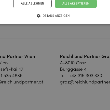
ALLE ABLEHNEN
ALLE AKZEPTIEREN
DETAILS ANZEIGEN
und Partner Wien
Reichl und Partner Gra
Wien
A-8010 Graz
sefs-Kai 47
Burggasse 4
 1 535 4838
Tel.:
+43 316 303 330
reichlundpartner.at
graz@reichlundpartner