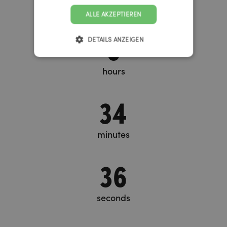
days
ALLE AKZEPTIEREN
6
DETAILS ANZEIGEN
hours
34
minutes
36
seconds