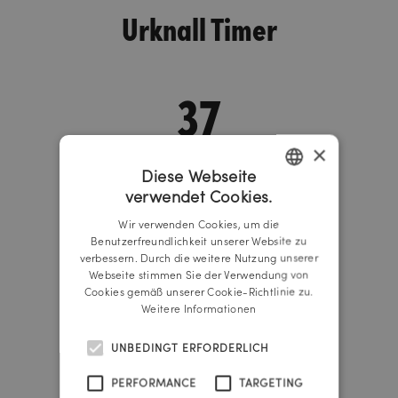
Urknall Timer
37
×
years
Diese Webseite
verwendet Cookies.
340
GERMAN
Wir verwenden Cookies, um die
ENGLISH
Benutzerfreundlichkeit unserer Website zu
verbessern. Durch die weitere Nutzung unserer
days
Webseite stimmen Sie der Verwendung von
Cookies gemäß unserer Cookie-Richtlinie zu.
3
Weitere Informationen
UNBEDINGT ERFORDERLICH
hours
PERFORMANCE
TARGETING