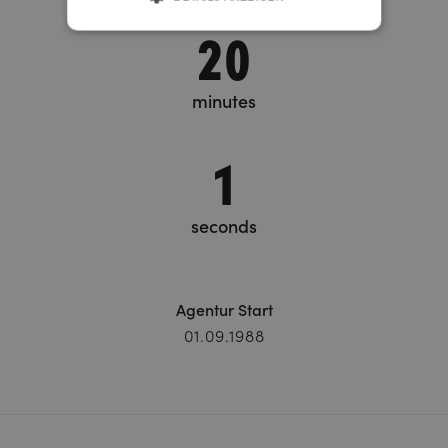
20
minutes
1
seconds
Agentur Start
01.09.1988