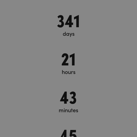
341
days
21
hours
43
minutes
45