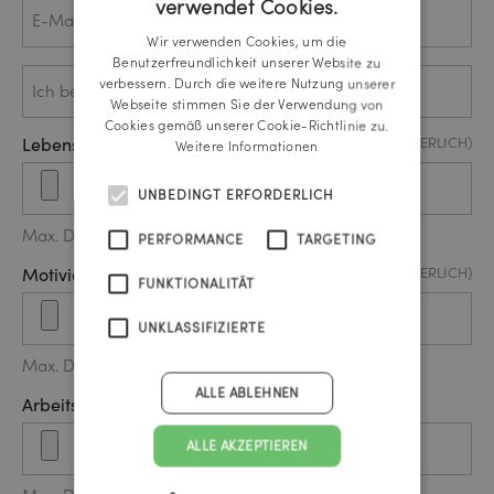
E-
verwendet Cookies.
GERMAN
Mail
Wir verwenden Cookies, um die
ENGLISH
Benutzerfreundlichkeit unserer Website zu
Ich
(ERFORDERLICH)
verbessern. Durch die weitere Nutzung unserer
bewerbe
Webseite stimmen Sie der Verwendung von
mich als
…*
Cookies gemäß unserer Cookie-Richtlinie zu.
Lebenslauf / CV Upload
(ERFORDERLICH)
Weitere Informationen
UNBEDINGT ERFORDERLICH
Max. Dateigröße: 20 MB.
PERFORMANCE
TARGETING
Motiviationsschreiben Upload
(ERFORDERLICH)
FUNKTIONALITÄT
UNKLASSIFIZIERTE
Max. Dateigröße: 20 MB.
ALLE ABLEHNEN
Arbeitsportfolio (optional)
ALLE AKZEPTIEREN