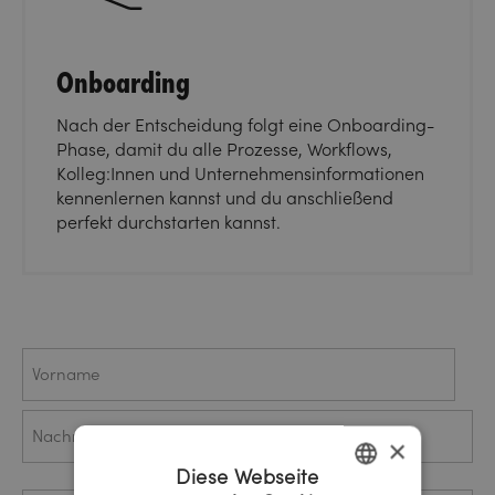
Onboarding
Nach der Entscheidung folgt eine Onboarding-
Phase, damit du alle Prozesse, Workflows,
Kolleg:Innen und Unternehmensinformationen
kennenlernen kannst und du anschließend
perfekt durchstarten kannst.
Name
Vorname
×
Diese Webseite
Nachname