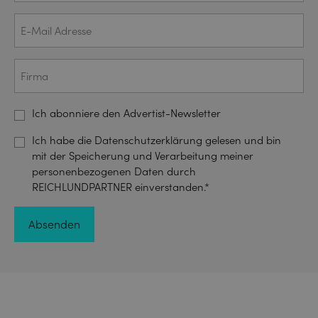
E-
Mail
Firma
(ERFORDERLICH)
AdTalk
Ich abonniere den Advertist-Newsletter
Datenschutz
(ERFORDERLICH)
Ich habe die Datenschutzerklärung gelesen und bin
mit der Speicherung und Verarbeitung meiner
personenbezogenen Daten durch
REICHLUNDPARTNER einverstanden.*