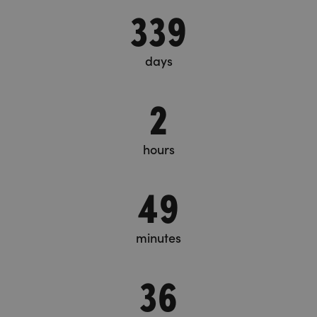
339
days
2
hours
49
minutes
37