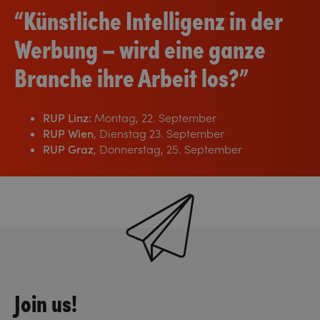
“Künstliche Intelligenz in der
Werbung – wird eine ganze
Branche ihre Arbeit los?”
RUP Linz:
Montag, 22. September
RUP Wien
, Dienstag 23. September
RUP Graz
, Donnerstag, 25. September
Join us!