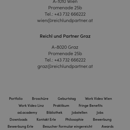
A-1010 Wien
Promenade 25b
Tel.:
+43 732 666222
wien@reichlundpartner.at
Reichl und Partner Graz
A-8020 Graz
Promenade 25b
Tel.:
+43 732 666222
graz@reichlundpartner.at
Portfolio
Broschüre
Geburtstag
Work Video Wien
Work Video Linz
Praktikum
Fringe Benefits
ad.academy
Bibliothek
Jobstellen
Jobs
Downloads
Kontakt Erle
Philosophie
Bewerbung
Bewerbung Erle
Besucher Formular eingereicht
Awards