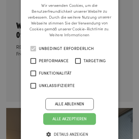
Wir verwenden Cookies, um die
ENGLISH
Benutzerfreundlichkeit unserer Website zu
verbessern. Durch die weitere Nutzung unserer
Wien, 10.09.2025
Webseite stimmen Sie der Verwendung von
Cookies gemäß unserer Cookie-Richtlinie zu.
09:00 – 11:00
Weitere Informationen
REICHLUNDPARTNER
UNBEDINGT ERFORDERLICH
Franz-Josefs-Kai 47, 1010 Wien
PERFORMANCE
TARGETING
FUNKTIONALITÄT
UNKLASSIFIZIERTE
ALLE ABLEHNEN
ALLE AKZEPTIEREN
DETAILS ANZEIGEN