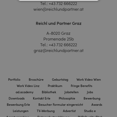
Tel.:
+43 732 666222
wien@reichlundpartner.at
Reichl und Partner Graz
A-8020 Graz
Promenade 25b
Tel.:
+43 732 666222
graz@reichlundpartner.at
Portfolio
Broschüre
Geburtstag
Work Video Wien
Work Video Linz
Praktikum
Fringe Benefits
ad.academy
Bibliothek
Jobstellen
Jobs
Downloads
Kontakt Erle
Philosophie
Bewerbung
Bewerbung Erle
Besucher Formular eingereicht
Awards
Leistungen
TV-Werbung
Advertist
Studio e