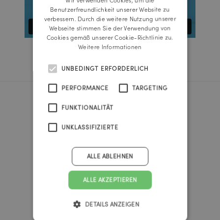
ENGLISH
Benutzerfreundlichkeit unserer Website zu
verbessern. Durch die weitere Nutzung unserer
Webseite stimmen Sie der Verwendung von
Cookies gemäß unserer Cookie-Richtlinie zu.
Weitere Informationen
UNBEDINGT ERFORDERLICH
PERFORMANCE
TARGETING
Reichl und Partner Linz
FUNKTIONALITÄT
A-4020 Linz
UNKLASSIFIZIERTE
Promenade 25b
Tel.:
+43 732 666222
ALLE ABLEHNEN
linz@reichlundpartner.at
ALLE AKZEPTIEREN
Reichl und Partner Wien
A-1010 Wien
DETAILS ANZEIGEN
Promenade 25b