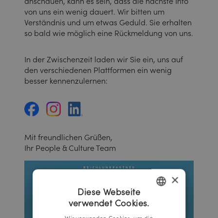
anschauen, kann es sein, dass die nächste Info
von uns ein wenig dauert. Wir bitten um
Verständnis und um etwas Geduld. Sie erhalten
so bald wie möglich eine Rückmeldung von uns.
In der Zwischenzeit laden wir Sie ein, uns auf
den verschiedenen Plattformen ein wenig
besser kennenzulernen:
Mit freundlichen Grüßen,
Ihr People & Culture Team
×
Diese Webseite
verwendet Cookies.
GERMAN
Wir verwenden Cookies, um die