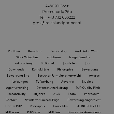
A-8020 Graz
Promenade 25b
Tel.:
+43 732 666222
graz@reichlundpartner.at
Portfolio
Broschüre
Geburtstag
Work Video Wien
Work Video Linz
Praktikum
Fringe Benefits
ad.academy
Bibliothek
Jobstellen
Jobs
Downloads
Kontakt Erle
Philosophie
Bewerbung
Bewerbung Erle
Besucher Formular eingereicht
Awards
Leistungen
TV-Werbung
Advertist
Studio e
Agenturranking
Datenschutzerklärung
RUP Quality Pitch
Responsibility
30 Jahre
AGB
Team
Impressum
Contact
Newsletter Success Page
Bewerbung eingereicht
Darum RUP
Radiospots
Crazy Film
STONES FOR LIFE
RUP Wien
RUP Graz
RUP Linz
Newsletter Anmeldung