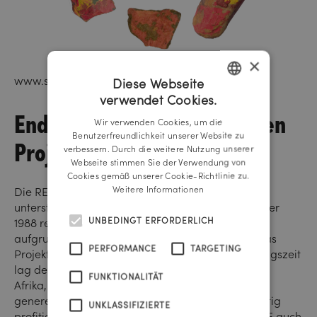
×
www.stonesforlife.com
Diese Webseite
verwendet Cookies.
GERMAN
Endecken Sie unsere sozialen
Wir verwenden Cookies, um die
ENGLISH
Benutzerfreundlichkeit unserer Website zu
Projekte
verbessern. Durch die weitere Nutzung unserer
Webseite stimmen Sie der Verwendung von
Cookies gemäß unserer Cookie-Richtlinie zu.
Weitere Informationen
Die REICHLUNDPARTNER Communications Group
unterstützt schon seit ihrer Gründung im September
UNBEDINGT ERFORDERLICH
1988 regelmäßig Charity Projekte. Nicht zuletzt
aufgrund der Berichte aus Malawi wurde 2007 das
PERFORMANCE
TARGETING
Projekt STONES FOR LIFE gegründet. Zur Gründungszeit
lag der Fokus zwar auf Hilfsprojekten für Kinder in
FUNKTIONALITÄT
Afrika, von der „Hilfe zur Selbsthilfe“ sollen aber
generell Menschen in Not langfristig und nachhaltig
UNKLASSIFIZIERTE
profitieren. Heute engagiert sich STONES FOR LIFE auch