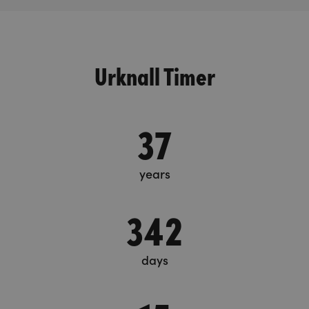
Urknall Timer
37
years
342
days