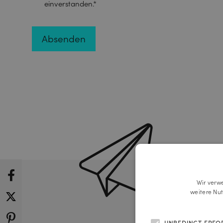
einverstanden.*
Wir verw
weitere Nu