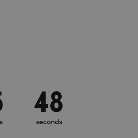
5
49
s
seconds