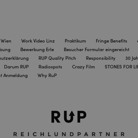
 Wien
Work Video Linz
Praktikum
Fringe Benefits
bung
Bewerbung Erle
Besucher Formular eingereicht
utzerklärung
RUP Quality Pitch
Responsibility
30 Ja
Darum RUP
Radiospots
Crazy Film
STONES FOR LI
nt Anmeldung
Why RuP