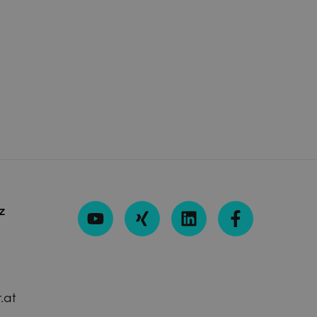
z
.at