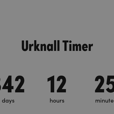
Urknall Timer
342
12
2
days
hours
minute