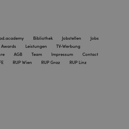
ad.academy
Bibliothek
Jobstellen
Jobs
Awards
Leistungen
TV-Werbung
hre
AGB
Team
Impressum
Contact
FE
RUP Wien
RUP Graz
RUP Linz