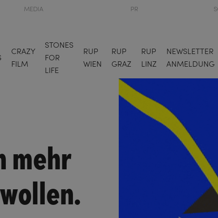
MEDIA
PR
S
STONES
CRAZY
RUP
RUP
RUP
NEWSLETTER
S
FOR
FILM
WIEN
GRAZ
LINZ
ANMELDUNG
LIFE
ch mehr
wollen.