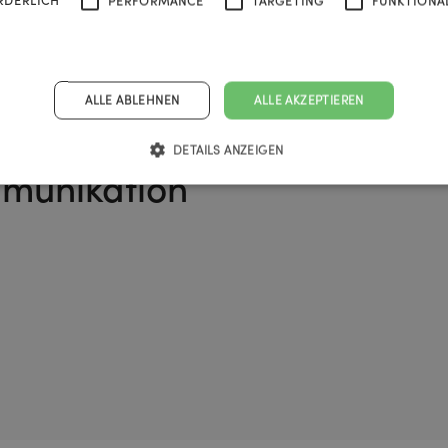
RDERLICH
PERFORMANCE
TARGETING
FUNKTIONAL
Jetzt anm
ALLE ABLEHNEN
ALLE AKZEPTIEREN
letter in
DETAILS ANZEIGEN
mmunikation