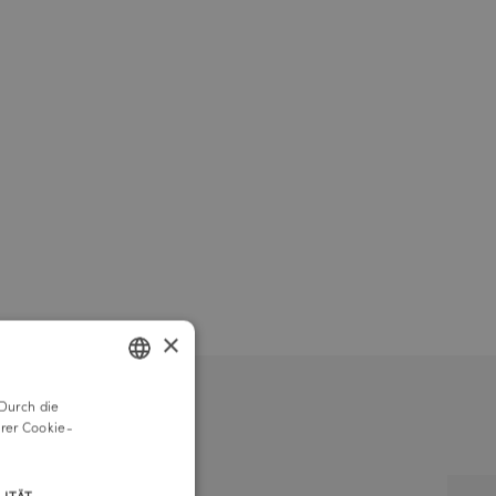
×
Durch die
GERMAN
rer Cookie-
ENGLISH