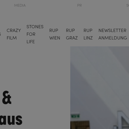
MEDIA
PR
S
STONES
CRAZY
RUP
RUP
RUP
NEWSLETTER
S
FOR
FILM
WIEN
GRAZ
LINZ
ANMELDUNG
LIFE
 &
 aus