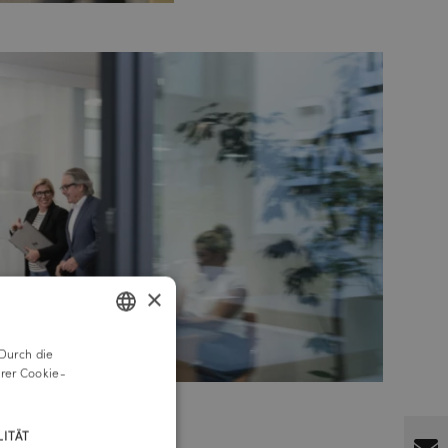
×
Durch die
GERMAN
rer Cookie-
ENGLISH
ITÄT