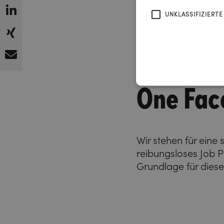
UNKLASSIFIZIERTE
One Face
Wir stehen für eine 
reibungsloses Job P
Grundlage für diese