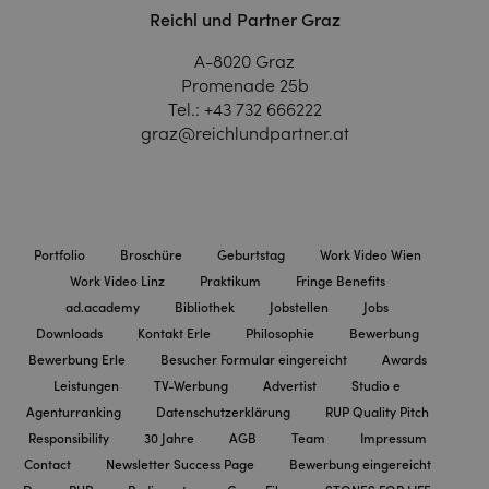
Reichl und Partner Graz
A-8020 Graz
Promenade 25b
Tel.:
+43 732 666222
graz@reichlundpartner.at
Portfolio
Broschüre
Geburtstag
Work Video Wien
Work Video Linz
Praktikum
Fringe Benefits
ad.academy
Bibliothek
Jobstellen
Jobs
Downloads
Kontakt Erle
Philosophie
Bewerbung
Bewerbung Erle
Besucher Formular eingereicht
Awards
Leistungen
TV-Werbung
Advertist
Studio e
Agenturranking
Datenschutzerklärung
RUP Quality Pitch
Responsibility
30 Jahre
AGB
Team
Impressum
Contact
Newsletter Success Page
Bewerbung eingereicht