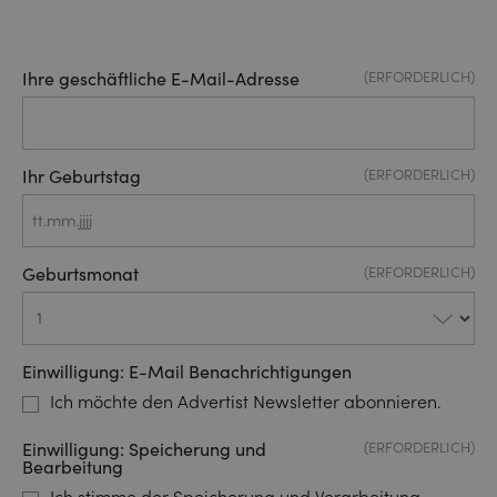
Ihre geschäftliche E-Mail-Adresse
(ERFORDERLICH)
Ihr Geburtstag
(ERFORDERLICH)
TT
Punkt
Geburtsmonat
(ERFORDERLICH)
MM
Punkt
JJJJ
Einwilligung: E-Mail Benachrichtigungen
Ich möchte den Advertist Newsletter abonnieren.
Einwilligung: Speicherung und
(ERFORDERLICH)
Bearbeitung
Ich stimme der Speicherung und Verarbeitung