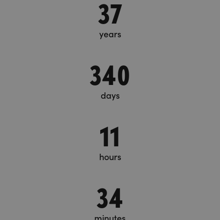
37
years
340
days
11
hours
34
minutes