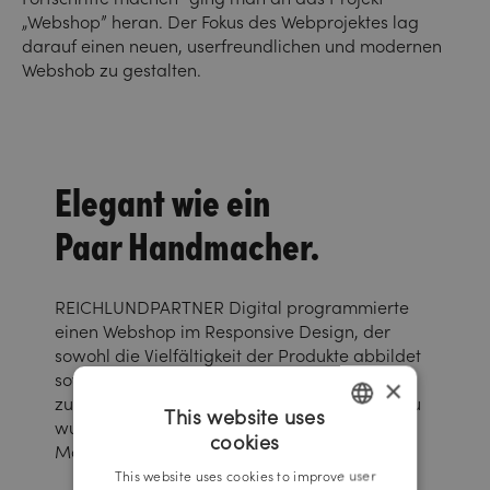
„Webshop” heran. Der Fokus des Webprojektes lag
darauf einen neuen, userfreundlichen und modernen
Webshob zu gestalten.
Elegant wie ein
Paar Handmacher.
REICHLUNDPARTNER Digital programmierte
einen Webshop im Responsive Design, der
sowohl die Vielfältigkeit der Produkte abbildet
sowie auch das Bestellen eines individuell
×
zusammengestellten Schuhs ermöglicht. Dazu
This website uses
wurde ein kurzer Imagefilm gedreht, der die
cookies
Marke Handmacher emotionalisierte.
GERMAN
This website uses cookies to improve user
ENGLISH