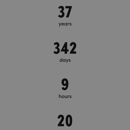
37
years
342
days
9
hours
20