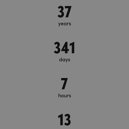
37
years
341
days
7
hours
13