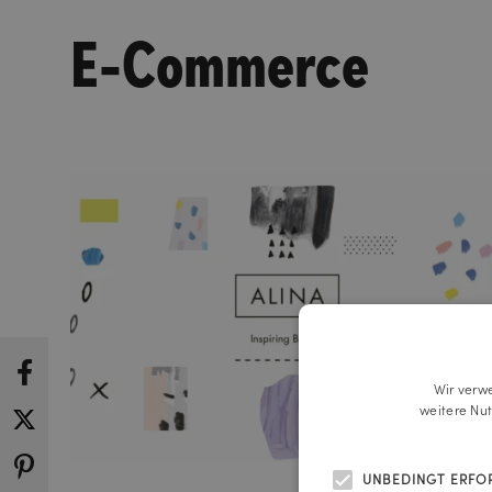
E-Commerce
Wir verw
weitere Nu
UNBEDINGT ERFO