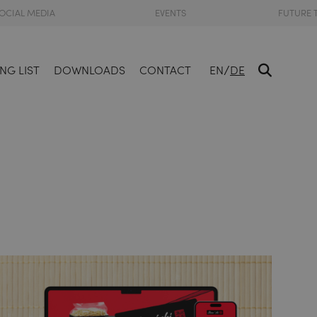
OCIAL MEDIA
EVENTS
FUTURE 
/
NG LIST
DOWNLOADS
CONTACT
EN
DE