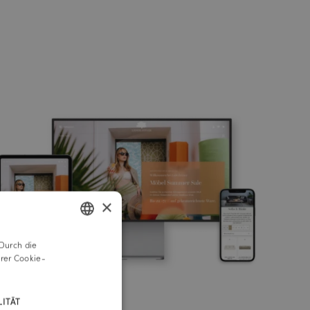
×
Durch die
GERMAN
rer Cookie-
ENGLISH
ITÄT